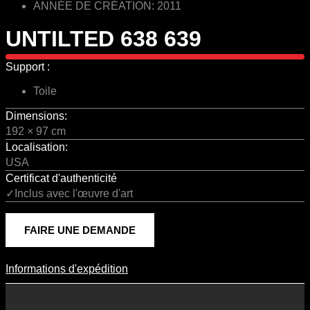
ANNÉE DE CRÉATION: 2011
UNTILTED 638 639
Support :
Toile
Dimensions:
192 × 97 cm
Localisation:
USA
Certificat d'authenticité
✓Inclus avec l'œuvre d'art
FAIRE UNE DEMANDE
Informations d'expédition
Informations D'expédition
Les frais d’expédition varient en fonction du format de l’œuvre, du