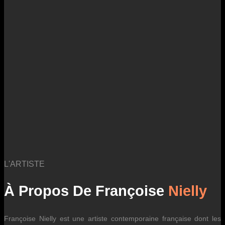
pays de destination, et des tarifs en vigueur chez nos partenaires
logistiques. Ils sont susceptibles d’évoluer dans le temps en fonction
des fluctuations tarifaires des transporteurs internationaux.
L'ARTISTE
À Propos De Françoise
Nielly
Françoise Nielly est une artiste contemporaine française dont les