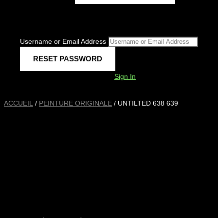
Username or Email Address
Sign In
ACCUEIL
/
PEINTURE ORIGINALE
/ UNTILTED 638 639