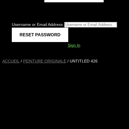
Username or Email Address
Sign In
ACCUEIL
/
PEINTURE ORIGINALE
/ UNTITLED 426