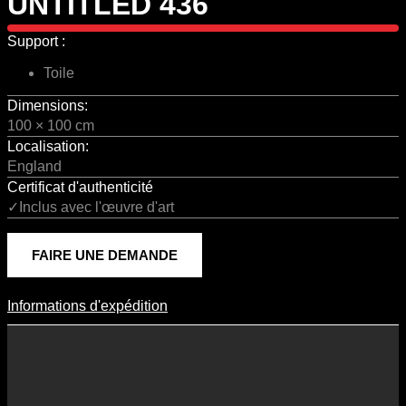
UNTITLED 436
Support :
Toile
Dimensions:
100 × 100 cm
Localisation:
England
Certificat d'authenticité
✓Inclus avec l'œuvre d'art
FAIRE UNE DEMANDE
Informations d'expédition
Informations D'expédition
Les frais d’expédition varient en fonction du format de l’œuvre, du
pays de destination, et des tarifs en vigueur chez nos partenaires
logistiques. Ils sont susceptibles d’évoluer dans le temps en fonction