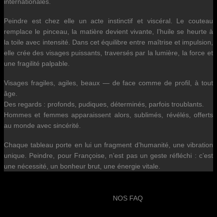
internationales.
Peindre est chez elle un acte instinctif et viscéral. Le couteau
remplace le pinceau, la matière devient vivante, l’huile se heurte à
la toile avec intensité. Dans cet équilibre entre maîtrise et impulsion,
elle crée des visages puissants, traversés par la lumière, la force et
une fragilité palpable.
Visages fragiles, agiles, beaux — de face comme de profil, à tout
âge.
Des regards : profonds, pudiques, déterminés, parfois troublants.
Hommes et femmes apparaissent alors, sublimés, révélés, offerts
au monde avec sincérité.
Chaque tableau porte en lui un fragment d’humanité, une vibration
unique. Peindre, pour Françoise, n’est pas un geste réfléchi : c’est
une nécessité, un bonheur brut, une énergie vitale.
NOS FAQ