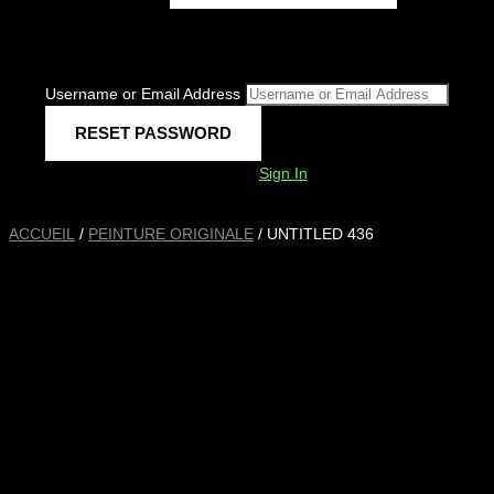
Username or Email Address
Sign In
ACCUEIL
/
PEINTURE ORIGINALE
/ UNTITLED 436