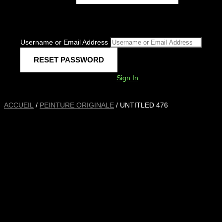
Username or Email Address
Sign In
ACCUEIL
/
PEINTURE ORIGINALE
/ UNTITLED 476