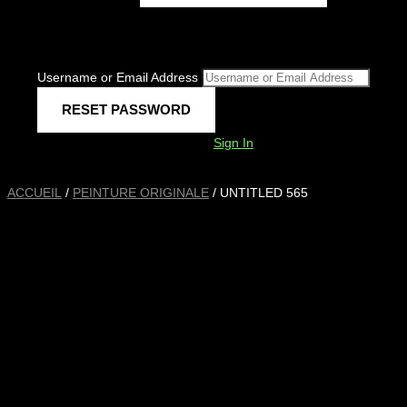
Username or Email Address
Sign In
ACCUEIL
/
PEINTURE ORIGINALE
/ UNTITLED 565