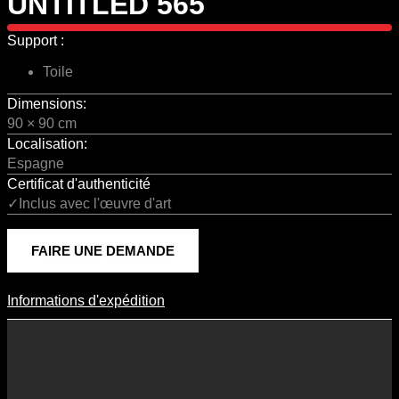
UNTITLED 565
Support :
Toile
Dimensions:
90 × 90 cm
Localisation:
Espagne
Certificat d'authenticité
✓Inclus avec l'œuvre d'art
FAIRE UNE DEMANDE
Informations d'expédition
Informations D'expédition
Les frais d’expédition varient en fonction du format de l’œuvre, du
pays de destination, et des tarifs en vigueur chez nos partenaires
logistiques. Ils sont susceptibles d’évoluer dans le temps en fonction