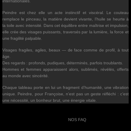
internationales.
Peindre est chez elle un acte instinctif et viscéral. Le couteau
remplace le pinceau, la matière devient vivante, l’huile se heurte à
la toile avec intensité. Dans cet équilibre entre maîtrise et impulsion,
elle crée des visages puissants, traversés par la lumière, la force et
une fragilité palpable.
Visages fragiles, agiles, beaux — de face comme de profil, à tout
âge.
Des regards : profonds, pudiques, déterminés, parfois troublants.
Hommes et femmes apparaissent alors, sublimés, révélés, offerts
au monde avec sincérité.
Chaque tableau porte en lui un fragment d’humanité, une vibration
unique. Peindre, pour Françoise, n’est pas un geste réfléchi : c’est
une nécessité, un bonheur brut, une énergie vitale.
NOS FAQ