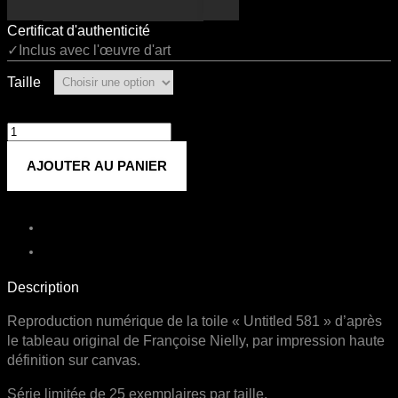
Certificat d'authenticité
✓Inclus avec l'œuvre d'art
Taille
quantité
de
AJOUTER AU PANIER
Untitled
581
Description
Reproduction numérique de la toile « Untitled 581 » d’après
le tableau original de Françoise Nielly, par impression haute
définition sur canvas.
Série limitée de 25 exemplaires par taille.