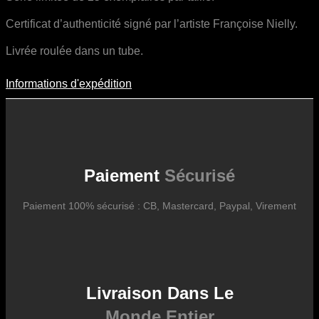
Certificat d’authenticité signé par l’artiste Françoise Nielly.
Livrée roulée dans un tube.
Informations d'expédition
Informations D'expédition
Les frais d’expédition varient en fonction du format de l’œuvre, du
pays de destination, et des tarifs en vigueur chez nos partenaires
logistiques. Ils sont susceptibles d’évoluer dans le temps en fonction
des fluctuations tarifaires des transporteurs internationaux.
Paiement
Sécurisé
Paiement 100% sécurisé : CB, Mastercard, Paypal, Virement
Livraison Dans Le
Monde Entier