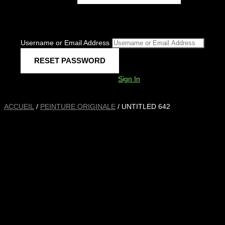
Username or Email Address
Sign In
ACCUEIL
/
PEINTURE ORIGINALE
/ UNTITLED 642