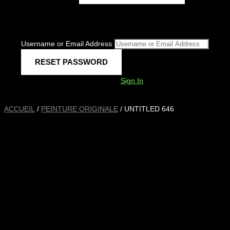
Username or Email Address
Sign In
ACCUEIL
/
PEINTURE ORIGINALE
/ UNTITLED 646