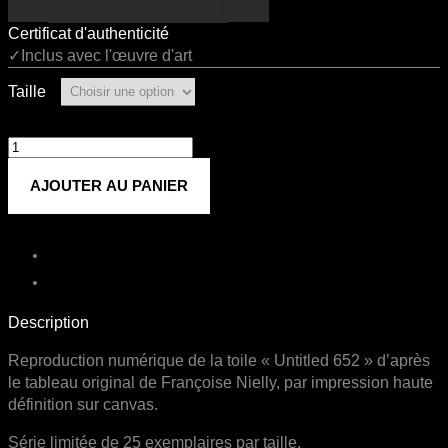
Certificat d'authenticité
✓Inclus avec l'œuvre d'art
Taille
quantité
de
AJOUTER AU PANIER
Untitled
652
Description
Reproduction numérique de la toile « Untitled 652 » d’après
le tableau original de Françoise Nielly, par impression haute
définition sur canvas.
Série limitée de 25 exemplaires par taille.