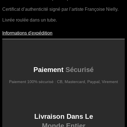
Certificat d’authenticité signé par l’artiste Françoise Nielly.
Livrée roulée dans un tube.
Informations d'expédition
Informations D'expédition
Les frais d’expédition varient en fonction du format de l’œuvre, du
pays de destination, et des tarifs en vigueur chez nos partenaires
logistiques. Ils sont susceptibles d’évoluer dans le temps en fonction
des fluctuations tarifaires des transporteurs internationaux.
Paiement
Sécurisé
Paiement 100% sécurisé : CB, Mastercard, Paypal, Virement
Livraison Dans Le
Monde Entier