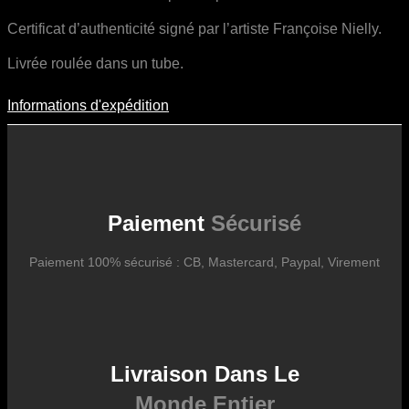
Certificat d’authenticité signé par l’artiste Françoise Nielly.
Livrée roulée dans un tube.
Informations d'expédition
Informations D'expédition
Les frais d’expédition varient en fonction du format de l’œuvre, du
pays de destination, et des tarifs en vigueur chez nos partenaires
logistiques. Ils sont susceptibles d’évoluer dans le temps en fonction
des fluctuations tarifaires des transporteurs internationaux.
Paiement
Sécurisé
Paiement 100% sécurisé : CB, Mastercard, Paypal, Virement
Livraison Dans Le
Monde Entier