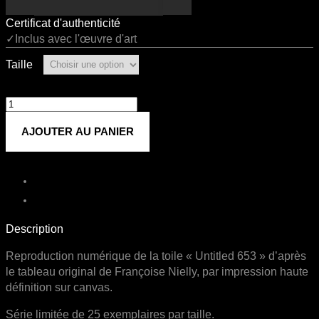
Certificat d'authenticité
✓Inclus avec l'œuvre d'art
Taille
quantité
de
AJOUTER AU PANIER
Untitled
653
Description
Reproduction numérique de la toile « Untitled 653 » d’après
le tableau original de Françoise Nielly, par impression haute
définition sur canvas.
Série limitée de 25 exemplaires par taille.