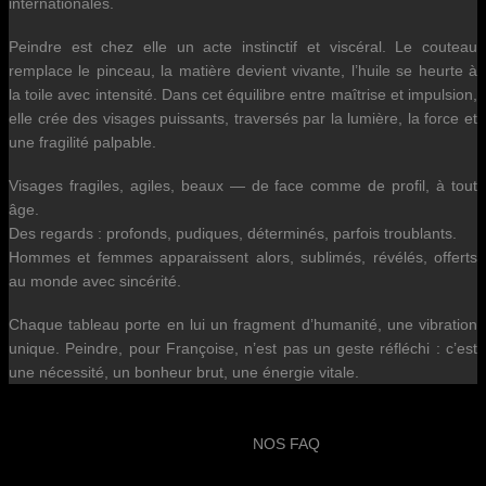
internationales.
Peindre est chez elle un acte instinctif et viscéral. Le couteau
remplace le pinceau, la matière devient vivante, l’huile se heurte à
la toile avec intensité. Dans cet équilibre entre maîtrise et impulsion,
elle crée des visages puissants, traversés par la lumière, la force et
une fragilité palpable.
Visages fragiles, agiles, beaux — de face comme de profil, à tout
âge.
Des regards : profonds, pudiques, déterminés, parfois troublants.
Hommes et femmes apparaissent alors, sublimés, révélés, offerts
au monde avec sincérité.
Chaque tableau porte en lui un fragment d’humanité, une vibration
unique. Peindre, pour Françoise, n’est pas un geste réfléchi : c’est
une nécessité, un bonheur brut, une énergie vitale.
NOS FAQ