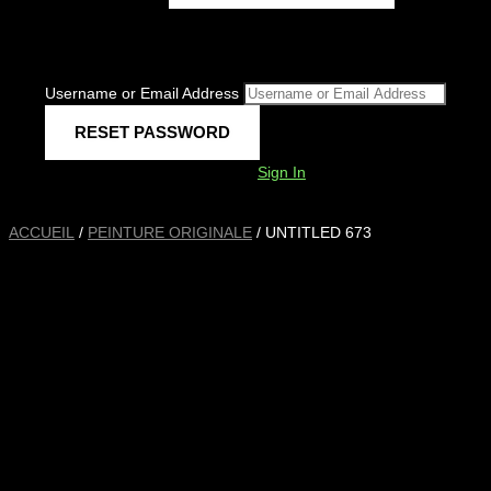
Username or Email Address
Sign In
ACCUEIL
/
PEINTURE ORIGINALE
/ UNTITLED 673