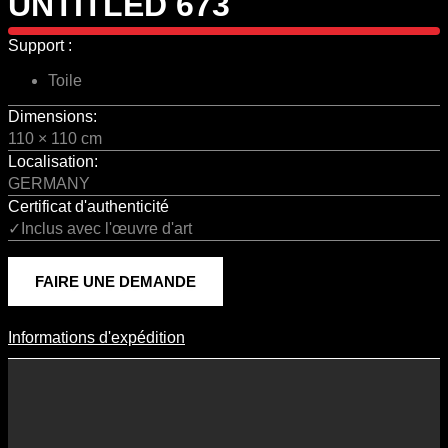
UNTITLED 673
Support :
Toile
Dimensions:
110 × 110 cm
Localisation:
GERMANY
Certificat d'authenticité
✓Inclus avec l'œuvre d'art
FAIRE UNE DEMANDE
Informations d'expédition
Informations D'expédition
Les frais d’expédition varient en fonction du format de l’œuvre, du
pays de destination, et des tarifs en vigueur chez nos partenaires
logistiques. Ils sont susceptibles d’évoluer dans le temps en fonction