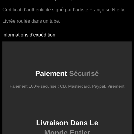
Certificat d’authenticité signé par l’artiste Françoise Nielly.
Livrée roulée dans un tube.
Informations d'expédition
Informations D'expédition
Les frais d’expédition varient en fonction du format de l’œuvre, du
pays de destination, et des tarifs en vigueur chez nos partenaires
logistiques. Ils sont susceptibles d’évoluer dans le temps en fonction
des fluctuations tarifaires des transporteurs internationaux.
Paiement
Sécurisé
Paiement 100% sécurisé : CB, Mastercard, Paypal, Virement
Livraison Dans Le
Monde Entier