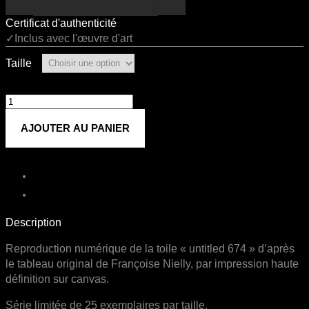
Certificat d'authenticité
✓Inclus avec l'œuvre d'art
Taille
quantité
de
AJOUTER AU PANIER
Untitled
674
Description
Reproduction numérique de la toile « untitled 674 » d’après
le tableau original de Françoise Nielly, par impression haute
définition sur canvas.
Série limitée de 25 exemplaires par taille.