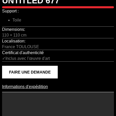
UNTITLED 677
Support :
Toile
Dimensions:
110 × 110 cm
Localisation:
France TOULOUSE
Certificat d'authenticité
✓Inclus avec l'œuvre d'art
FAIRE UNE DEMANDE
Informations d'expédition
Informations D'expédition
Les frais d’expédition varient en fonction du format de l’œuvre, du
pays de destination, et des tarifs en vigueur chez nos partenaires
logistiques. Ils sont susceptibles d’évoluer dans le temps en fonction