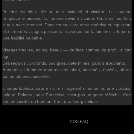
Peindre est chez elle un acte instinctif et viscéral. Le couteau
remplace le pinceau, la matière devient vivante, l’huile se heurte à
la toile avec intensité. Dans cet équilibre entre maîtrise et impulsion,
elle crée des visages puissants, traversés par la lumière, la force et
une fragilité palpable.
Visages fragiles, agiles, beaux — de face comme de profil, à tout
âge.
Des regards : profonds, pudiques, déterminés, parfois troublants.
Hommes et femmes apparaissent alors, sublimés, révélés, offerts
au monde avec sincérité.
Chaque tableau porte en lui un fragment d’humanité, une vibration
unique. Peindre, pour Françoise, n’est pas un geste réfléchi : c’est
une nécessité, un bonheur brut, une énergie vitale.
NOS FAQ