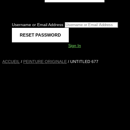
Username or Email Address
Sign In
ACCUEIL
/
PEINTURE ORIGINALE
/ UNTITLED 677