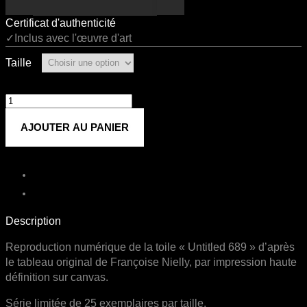
Certificat d'authenticité
✓Inclus avec l'œuvre d'art
Taille
quantité
de
AJOUTER AU PANIER
Untitled
689
Description
Reproduction numérique de la toile « Untitled 689 » d’après
le tableau original de Françoise Nielly, par impression haute
définition sur canvas.
Série limitée de 25 exemplaires par taille.