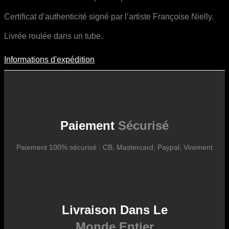
Certificat d’authenticité signé par l’artiste Françoise Nielly.
Livrée roulée dans un tube.
Informations d'expédition
Informations D'expédition
Les frais d’expédition varient en fonction du format de l’œuvre, du
pays de destination, et des tarifs en vigueur chez nos partenaires
logistiques. Ils sont susceptibles d’évoluer dans le temps en fonction
des fluctuations tarifaires des transporteurs internationaux.
Paiement
Sécurisé
Paiement 100% sécurisé : CB, Mastercard, Paypal, Virement
Livraison Dans Le
Monde Entier