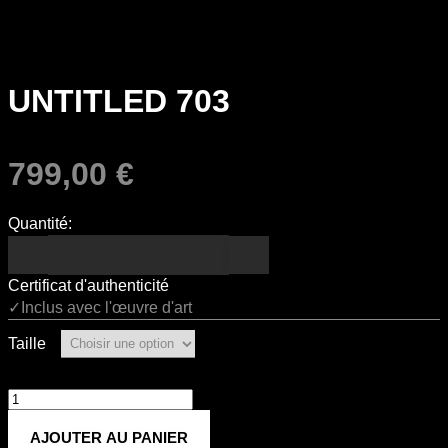
UNTITLED 703
799,00
€
Quantité:
Certificat d'authenticité
✓Inclus avec l'œuvre d'art
Taille
quantité
de
AJOUTER AU PANIER
Untitled