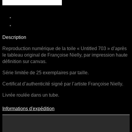
703
Description
Reproduction numérique de la toile « Untitled 703 » d’après
le tableau original de Françoise Nielly, par impression haute
définition sur canvas.
Série limitée de 25 exemplaires par taille.
Certificat d’authenticité signé par l’artiste Françoise Nielly.
Livrée roulée dans un tube.
Informations d'expédition
Informations D'expédition
Les frais d’expédition varient en fonction du format de l’œuvre, du
pays de destination, et des tarifs en vigueur chez nos partenaires