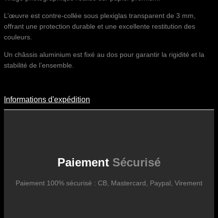
L’œuvre est contre-collée sous plexiglas transparent de 3 mm,
offrant une protection durable et une excellente restitution des
couleurs.
Un châssis aluminium est fixé au dos pour garantir la rigidité et la
stabilité de l’ensemble.
Informations d'expédition
Informations D'expédition
Les frais d’expédition varient en fonction du format de l’œuvre, du
pays de destination, et des tarifs en vigueur chez nos partenaires
logistiques. Ils sont susceptibles d’évoluer dans le temps en fonction
des fluctuations tarifaires des transporteurs internationaux.
Paiement
Sécurisé
Paiement 100% sécurisé : CB, Mastercard, Paypal, Virement