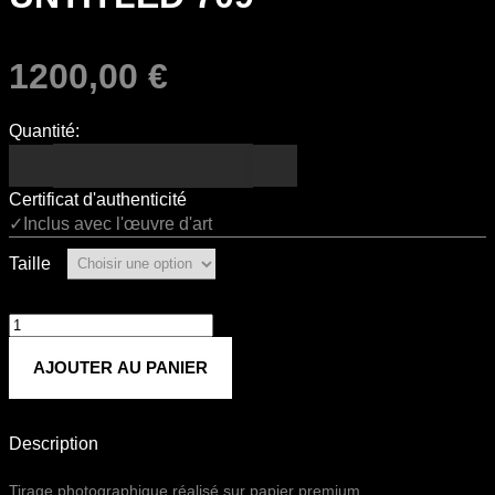
1200,00
€
Quantité:
Certificat d'authenticité
✓Inclus avec l'œuvre d'art
Taille
quantité
de
AJOUTER AU PANIER
Untitled
709
Description
Tirage photographique réalisé sur papier premium.