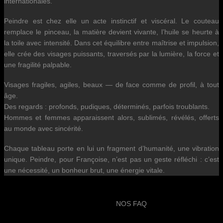
internationales.
Peindre est chez elle un acte instinctif et viscéral. Le couteau
remplace le pinceau, la matière devient vivante, l’huile se heurte à
la toile avec intensité. Dans cet équilibre entre maîtrise et impulsion,
elle crée des visages puissants, traversés par la lumière, la force et
une fragilité palpable.
Visages fragiles, agiles, beaux — de face comme de profil, à tout
âge.
Des regards : profonds, pudiques, déterminés, parfois troublants.
Hommes et femmes apparaissent alors, sublimés, révélés, offerts
au monde avec sincérité.
Chaque tableau porte en lui un fragment d’humanité, une vibration
unique. Peindre, pour Françoise, n’est pas un geste réfléchi : c’est
une nécessité, un bonheur brut, une énergie vitale.
NOS FAQ