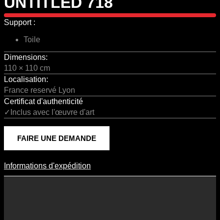
UNTITLED 718
Support :
Toile
Dimensions:
110 × 110 cm
Localisation:
France reservé Lyon
Certificat d'authenticité
✓Inclus avec l'œuvre d'art
FAIRE UNE DEMANDE
Informations d'expédition
Informations D'expédition
Les frais d’expédition varient en fonction du format de l’œuvre, du
pays de destination, et des tarifs en vigueur chez nos partenaires
logistiques. Ils sont susceptibles d’évoluer dans le temps en fonction