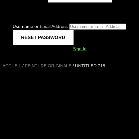
Username or Email Address
Sign In
ACCUEIL
/
PEINTURE ORIGINALE
/ UNTITLED 718