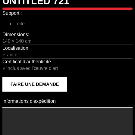
UNTITLED 721
Support :
Toile
Dimensions:
140 × 140 cm
Localisation:
France
Certificat d'authenticité
✓Inclus avec l'œuvre d'art
FAIRE UNE DEMANDE
Informations d'expédition
Informations D'expédition
Les frais d’expédition varient en fonction du format de l’œuvre, du
pays de destination, et des tarifs en vigueur chez nos partenaires
logistiques. Ils sont susceptibles d’évoluer dans le temps en fonction