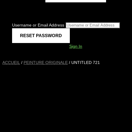
Username or Email Address
Sign In
ACCUEIL
/
PEINTURE ORIGINALE
/ UNTITLED 721