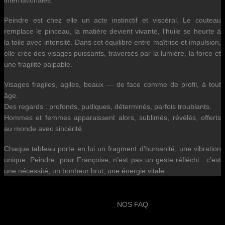
internationales.
Peindre est chez elle un acte instinctif et viscéral. Le couteau
remplace le pinceau, la matière devient vivante, l’huile se heurte à
la toile avec intensité. Dans cet équilibre entre maîtrise et impulsion,
elle crée des visages puissants, traversés par la lumière, la force et
une fragilité palpable.
Visages fragiles, agiles, beaux — de face comme de profil, à tout
âge.
Des regards : profonds, pudiques, déterminés, parfois troublants.
Hommes et femmes apparaissent alors, sublimés, révélés, offerts
au monde avec sincérité.
Chaque tableau porte en lui un fragment d’humanité, une vibration
unique. Peindre, pour Françoise, n’est pas un geste réfléchi : c’est
une nécessité, un bonheur brut, une énergie vitale.
NOS FAQ