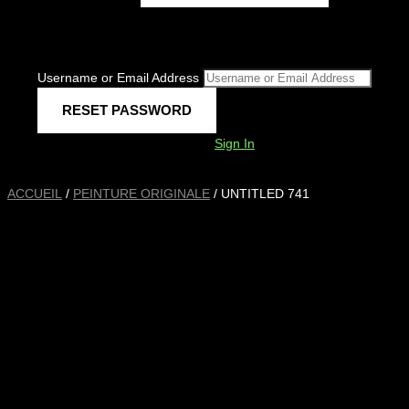
Username or Email Address
Sign In
ACCUEIL
/
PEINTURE ORIGINALE
/ UNTITLED 741