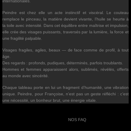
internationales.
Peindre est chez elle un acte instinctif et viscéral. Le couteau
remplace le pinceau, la matière devient vivante, l’huile se heurte à
la toile avec intensité. Dans cet équilibre entre maîtrise et impulsion,
elle crée des visages puissants, traversés par la lumière, la force et
une fragilité palpable.
Visages fragiles, agiles, beaux — de face comme de profil, à tout
âge.
Des regards : profonds, pudiques, déterminés, parfois troublants.
Hommes et femmes apparaissent alors, sublimés, révélés, offerts
au monde avec sincérité.
Chaque tableau porte en lui un fragment d’humanité, une vibration
unique. Peindre, pour Françoise, n’est pas un geste réfléchi : c’est
une nécessité, un bonheur brut, une énergie vitale.
NOS FAQ