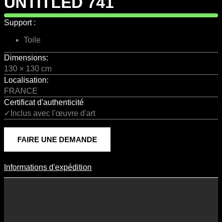
UNTITLED 741
Support :
Toile
Dimensions:
130 × 130 cm
Localisation:
FRANCE
Certificat d'authenticité
✓Inclus avec l'œuvre d'art
FAIRE UNE DEMANDE
Informations d'expédition
Informations D'expédition
Les frais d’expédition varient en fonction du format de l’œuvre, du
pays de destination, et des tarifs en vigueur chez nos partenaires
logistiques. Ils sont susceptibles d’évoluer dans le temps en fonction