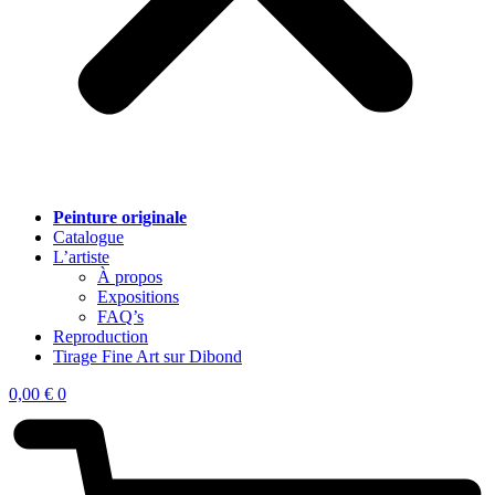
Peinture originale
Catalogue
L’artiste
À propos
Expositions
FAQ’s
Reproduction
Tirage Fine Art sur Dibond
0,00
€
0