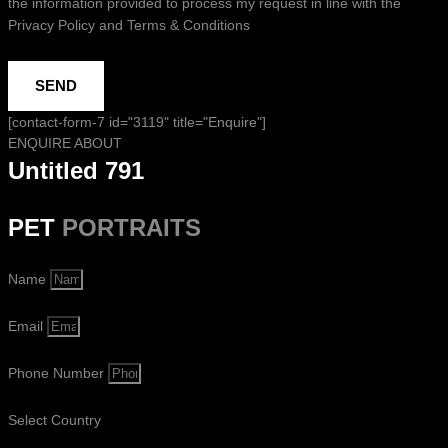
the information provided to process my request in line with the
Privacy Policy and Terms & Conditions
SEND
[contact-form-7 id="3119" title="Enquire"]
ENQUIRE ABOUT
Untitled 791
PET
PORTRAITS
Name
Email
Phone Number
Select Country