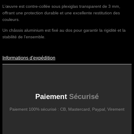
L’œuvre est contre-collée sous plexiglas transparent de 3 mm,
offrant une protection durable et une excellente restitution des
couleurs.
Un châssis aluminium est fixé au dos pour garantir la rigidité et la
stabilité de l’ensemble.
Informations d'expédition
Informations D'expédition
Les frais d’expédition varient en fonction du format de l’œuvre, du
pays de destination, et des tarifs en vigueur chez nos partenaires
logistiques. Ils sont susceptibles d’évoluer dans le temps en fonction
des fluctuations tarifaires des transporteurs internationaux.
Paiement
Sécurisé
Paiement 100% sécurisé : CB, Mastercard, Paypal, Virement