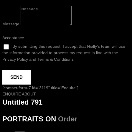
Message
Acceptance
By submitting this request, I accept that Nielly’s team will use
the information provided to process my request in line with the
Privacy Policy and Terms & Conditions
SEND
[contact-form-7 id="3119" title="Enquire"]
ENQUIRE ABOUT
Untitled 791
PORTRAITS ON
Order