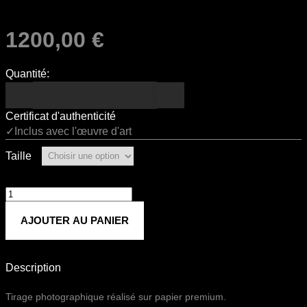
1200,00
€
Quantité:
Certificat d'authenticité
✓Inclus avec l'œuvre d'art
Taille
quantité
de
AJOUTER AU PANIER
Untitled
791
Description
Tirage photographique réalisé sur papier premium.