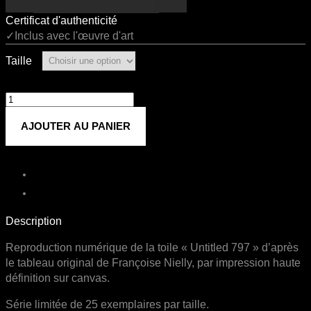
Certificat d'authenticité
✓Inclus avec l'œuvre d'art
Taille
quantité
de
AJOUTER AU PANIER
Untitled
797
Description
Reproduction numérique de la toile « Untitled 797 » d’après
le tableau original de Françoise Nielly, par impression haute
définition sur canvas.
Série limitée de 25 exemplaires par taille.