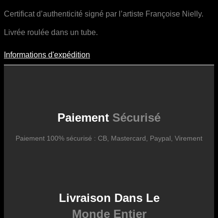
Certificat d’authenticité signé par l’artiste Françoise Nielly.
Livrée roulée dans un tube.
Informations d'expédition
Informations D'expédition
Les frais d’expédition varient en fonction du format de l’œuvre, du
pays de destination, et des tarifs en vigueur chez nos partenaires
logistiques. Ils sont susceptibles d’évoluer dans le temps en fonction
des fluctuations tarifaires des transporteurs internationaux.
Paiement
Sécurisé
Paiement 100% sécurisé : CB, Mastercard, Paypal, Virement
Livraison Dans Le
Monde Entier