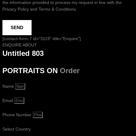
the information provided to process my request in line with the
Privacy Policy and Terms & Conditions
SEND
[contact-form-7 id="3119" title="Enquire"]
ENQUIRE ABOUT
Untitled 803
PORTRAITS ON
Order
Name
Email
Phone Number
Select Country