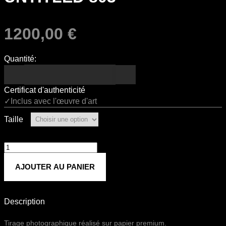
1200,00
€
Quantité:
Certificat d'authenticité
✓Inclus avec l'œuvre d'art
Taille
quantité
de
AJOUTER AU PANIER
Untitled
803
Description
Tirage photographique réalisé sur papier premium.