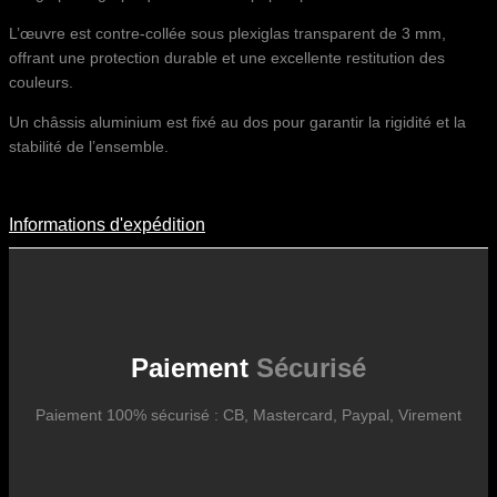
L’œuvre est contre-collée sous plexiglas transparent de 3 mm,
offrant une protection durable et une excellente restitution des
couleurs.
Un châssis aluminium est fixé au dos pour garantir la rigidité et la
stabilité de l’ensemble.
Informations d'expédition
Informations D'expédition
Les frais d’expédition varient en fonction du format de l’œuvre, du
pays de destination, et des tarifs en vigueur chez nos partenaires
logistiques. Ils sont susceptibles d’évoluer dans le temps en fonction
des fluctuations tarifaires des transporteurs internationaux.
Paiement
Sécurisé
Paiement 100% sécurisé : CB, Mastercard, Paypal, Virement