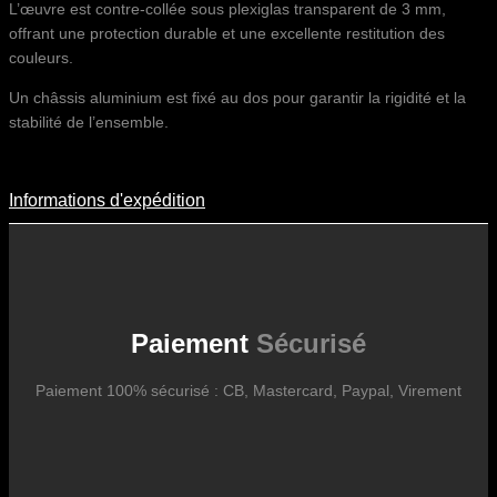
L’œuvre est contre-collée sous plexiglas transparent de 3 mm,
offrant une protection durable et une excellente restitution des
couleurs.
Un châssis aluminium est fixé au dos pour garantir la rigidité et la
stabilité de l’ensemble.
Informations d'expédition
Informations D'expédition
Les frais d’expédition varient en fonction du format de l’œuvre, du
pays de destination, et des tarifs en vigueur chez nos partenaires
logistiques. Ils sont susceptibles d’évoluer dans le temps en fonction
des fluctuations tarifaires des transporteurs internationaux.
Paiement
Sécurisé
Paiement 100% sécurisé : CB, Mastercard, Paypal, Virement