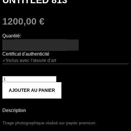
UNTITLED 813
1200,00
€
Quantité:
Certificat d'authenticité
✓Inclus avec l'œuvre d'art
quantité
de
AJOUTER AU PANIER
Untitled
813
Description
Tirage photographique réalisé sur papier premium.