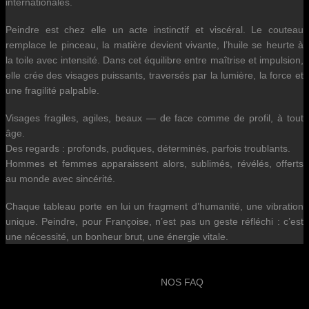
internationales.
Peindre est chez elle un acte instinctif et viscéral. Le couteau
remplace le pinceau, la matière devient vivante, l’huile se heurte à
la toile avec intensité. Dans cet équilibre entre maîtrise et impulsion,
elle crée des visages puissants, traversés par la lumière, la force et
une fragilité palpable.
Visages fragiles, agiles, beaux — de face comme de profil, à tout
âge.
Des regards : profonds, pudiques, déterminés, parfois troublants.
Hommes et femmes apparaissent alors, sublimés, révélés, offerts
au monde avec sincérité.
Chaque tableau porte en lui un fragment d’humanité, une vibration
unique. Peindre, pour Françoise, n’est pas un geste réfléchi : c’est
une nécessité, un bonheur brut, une énergie vitale.
NOS FAQ