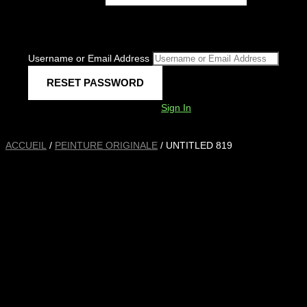
Username or Email Address
Sign In
ACCUEIL
/
PEINTURE ORIGINALE
/ UNTITLED 819