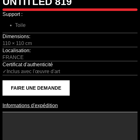
UNTITLED 819
Support :
Toile
Dimensions:
110 × 110 cm
Localisation:
FRANCE
Certificat d'authenticité
✓Inclus avec l'œuvre d'art
FAIRE UNE DEMANDE
Informations d'expédition
Informations D'expédition
Les frais d’expédition varient en fonction du format de l’œuvre, du
pays de destination, et des tarifs en vigueur chez nos partenaires
logistiques. Ils sont susceptibles d’évoluer dans le temps en fonction