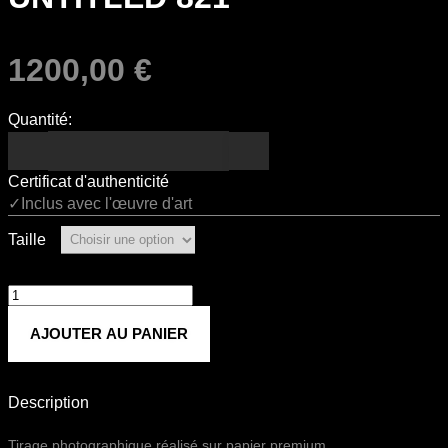
1200,00
€
Quantité:
Certificat d'authenticité
✓Inclus avec l'œuvre d'art
Taille
quantité
de
AJOUTER AU PANIER
Untitled
821
Description
Tirage photographique réalisé sur papier premium.