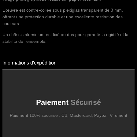
L’œuvre est contre-collée sous plexiglas transparent de 3 mm,
offrant une protection durable et une excellente restitution des
couleurs.
Un châssis aluminium est fixé au dos pour garantir la rigidité et la
stabilité de l’ensemble.
Informations d'expédition
Informations D'expédition
Les frais d’expédition varient en fonction du format de l’œuvre, du
pays de destination, et des tarifs en vigueur chez nos partenaires
logistiques. Ils sont susceptibles d’évoluer dans le temps en fonction
des fluctuations tarifaires des transporteurs internationaux.
Paiement
Sécurisé
Paiement 100% sécurisé : CB, Mastercard, Paypal, Virement