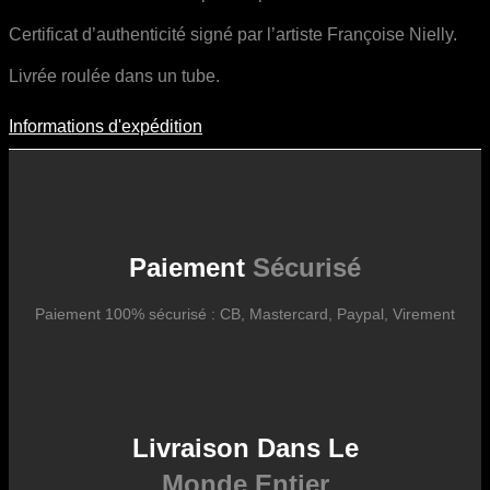
Certificat d’authenticité signé par l’artiste Françoise Nielly.
Livrée roulée dans un tube.
Informations d'expédition
Informations D'expédition
Les frais d’expédition varient en fonction du format de l’œuvre, du
pays de destination, et des tarifs en vigueur chez nos partenaires
logistiques. Ils sont susceptibles d’évoluer dans le temps en fonction
des fluctuations tarifaires des transporteurs internationaux.
Paiement
Sécurisé
Paiement 100% sécurisé : CB, Mastercard, Paypal, Virement
Livraison Dans Le
Monde Entier