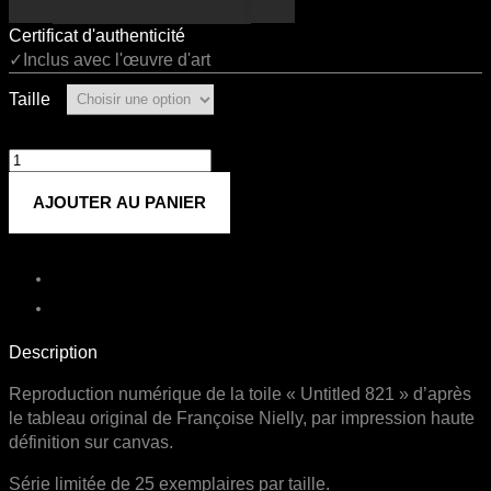
Certificat d'authenticité
✓Inclus avec l'œuvre d'art
Taille
quantité
de
AJOUTER AU PANIER
Untitled
821
Description
Reproduction numérique de la toile « Untitled 821 » d’après
le tableau original de Françoise Nielly, par impression haute
définition sur canvas.
Série limitée de 25 exemplaires par taille.