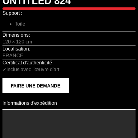
UNTITLED 824
Support :
Toile
Dimensions:
120 × 120 cm
Localisation:
FRANCE
Certificat d'authenticité
✓Inclus avec l'œuvre d'art
FAIRE UNE DEMANDE
Informations d'expédition
Informations D'expédition
Les frais d’expédition varient en fonction du format de l’œuvre, du
pays de destination, et des tarifs en vigueur chez nos partenaires
logistiques. Ils sont susceptibles d’évoluer dans le temps en fonction