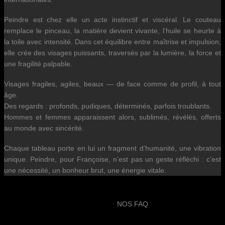
Peindre est chez elle un acte instinctif et viscéral. Le couteau
remplace le pinceau, la matière devient vivante, l’huile se heurte à
la toile avec intensité. Dans cet équilibre entre maîtrise et impulsion,
elle crée des visages puissants, traversés par la lumière, la force et
une fragilité palpable.
Visages fragiles, agiles, beaux — de face comme de profil, à tout
âge.
Des regards : profonds, pudiques, déterminés, parfois troublants.
Hommes et femmes apparaissent alors, sublimés, révélés, offerts
au monde avec sincérité.
Chaque tableau porte en lui un fragment d’humanité, une vibration
unique. Peindre, pour Françoise, n’est pas un geste réfléchi : c’est
une nécessité, un bonheur brut, une énergie vitale.
NOS FAQ