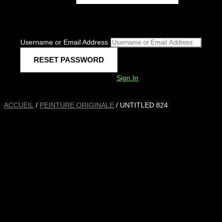
Username or Email Address
Sign In
ACCUEIL
/
PEINTURE ORIGINALE
/ UNTITLED 824