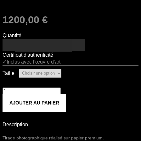
1200,00
€
Quantité:
Certificat d'authenticité
✓Inclus avec l'œuvre d'art
Taille
quantité
de
AJOUTER AU PANIER
Untitled
840
Description
Tirage photographique réalisé sur papier premium.