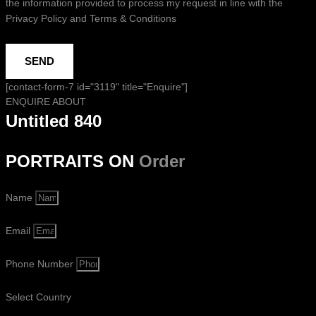
the information provided to process my request in line with the
Privacy Policy and Terms & Conditions
SEND
[contact-form-7 id="3119" title="Enquire"]
ENQUIRE ABOUT
Untitled 840
PORTRAITS ON
Order
Name
Email
Phone Number
Select Country