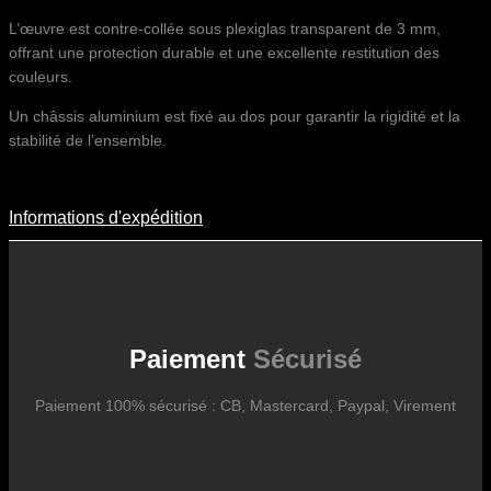
L’œuvre est contre-collée sous plexiglas transparent de 3 mm,
offrant une protection durable et une excellente restitution des
couleurs.
Un châssis aluminium est fixé au dos pour garantir la rigidité et la
stabilité de l’ensemble.
Informations d'expédition
Informations D'expédition
Les frais d’expédition varient en fonction du format de l’œuvre, du
pays de destination, et des tarifs en vigueur chez nos partenaires
logistiques. Ils sont susceptibles d’évoluer dans le temps en fonction
des fluctuations tarifaires des transporteurs internationaux.
Paiement
Sécurisé
Paiement 100% sécurisé : CB, Mastercard, Paypal, Virement