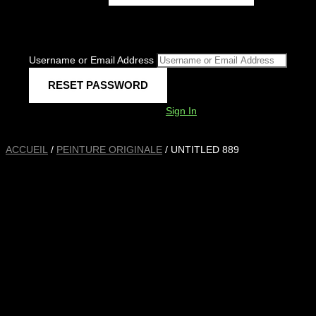
Username or Email Address
Sign In
ACCUEIL
/
PEINTURE ORIGINALE
/ UNTITLED 889