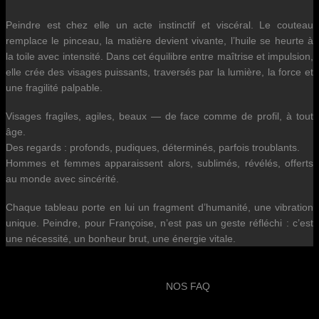
Peindre est chez elle un acte instinctif et viscéral. Le couteau
remplace le pinceau, la matière devient vivante, l’huile se heurte à
la toile avec intensité. Dans cet équilibre entre maîtrise et impulsion,
elle crée des visages puissants, traversés par la lumière, la force et
une fragilité palpable.
Visages fragiles, agiles, beaux — de face comme de profil, à tout
âge.
Des regards : profonds, pudiques, déterminés, parfois troublants.
Hommes et femmes apparaissent alors, sublimés, révélés, offerts
au monde avec sincérité.
Chaque tableau porte en lui un fragment d’humanité, une vibration
unique. Peindre, pour Françoise, n’est pas un geste réfléchi : c’est
une nécessité, un bonheur brut, une énergie vitale.
NOS FAQ