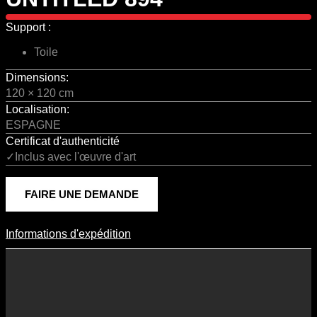
Support :
Toile
Dimensions:
120 × 120 cm
Localisation:
ESPAGNE
Certificat d'authenticité
✓Inclus avec l'œuvre d'art
FAIRE UNE DEMANDE
Informations d'expédition
Informations D'expédition
Les frais d’expédition varient en fonction du format de l’œuvre, du
pays de destination, et des tarifs en vigueur chez nos partenaires
logistiques. Ils sont susceptibles d’évoluer dans le temps en fonction