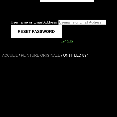
Username or Email Address
Sign In
ACCUEIL
/
PEINTURE ORIGINALE
/ UNTITLED 894