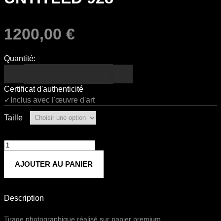
1200,00
€
Quantité:
Certificat d'authenticité
✓Inclus avec l'œuvre d'art
Taille
quantité
de
AJOUTER AU PANIER
Untitled
928
Description
Tirage photographique réalisé sur papier premium.