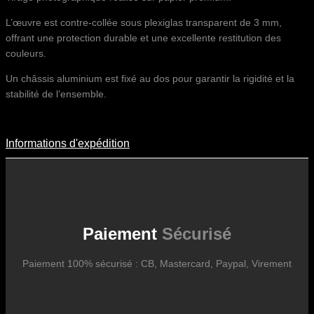
L’œuvre est contre-collée sous plexiglas transparent de 3 mm,
offrant une protection durable et une excellente restitution des
couleurs.
Un châssis aluminium est fixé au dos pour garantir la rigidité et la
stabilité de l’ensemble.
Informations d'expédition
Informations D'expédition
Les frais d’expédition varient en fonction du format de l’œuvre, du
pays de destination, et des tarifs en vigueur chez nos partenaires
logistiques. Ils sont susceptibles d’évoluer dans le temps en fonction
des fluctuations tarifaires des transporteurs internationaux.
Paiement
Sécurisé
Paiement 100% sécurisé : CB, Mastercard, Paypal, Virement