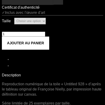
Certificat d'authenticité
✓Inclus avec l'œuvre d'art
Taille
quantité
de
AJOUTER AU PANIER
Untitled
928
Description
Reproduction numérique de la toile « Untitled 928 » d’après
le tableau original de Françoise Nielly, par impression haute
définition sur canvas.
Série limitée de 25 exemplaires par taille.