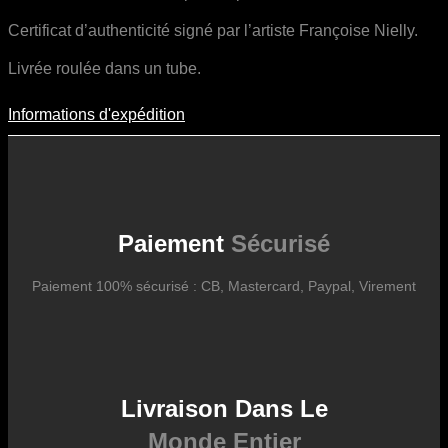
Certificat d’authenticité signé par l’artiste Françoise Nielly.
Livrée roulée dans un tube.
Informations d'expédition
Informations D'expédition
Les frais d’expédition varient en fonction du format de l’œuvre, du
pays de destination, et des tarifs en vigueur chez nos partenaires
logistiques. Ils sont susceptibles d’évoluer dans le temps en fonction
des fluctuations tarifaires des transporteurs internationaux.
Paiement
Sécurisé
Paiement 100% sécurisé : CB, Mastercard, Paypal, Virement
Livraison Dans Le
Monde Entier