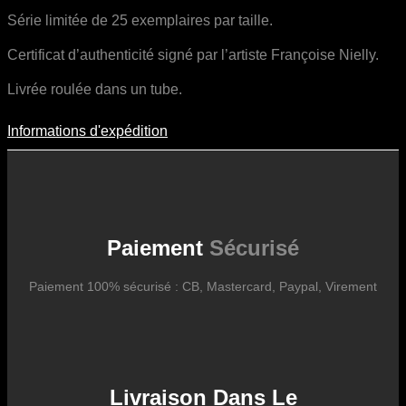
Série limitée de 25 exemplaires par taille.
Certificat d’authenticité signé par l’artiste Françoise Nielly.
Livrée roulée dans un tube.
Informations d'expédition
Informations D'expédition
Les frais d’expédition varient en fonction du format de l’œuvre, du
pays de destination, et des tarifs en vigueur chez nos partenaires
logistiques. Ils sont susceptibles d’évoluer dans le temps en fonction
des fluctuations tarifaires des transporteurs internationaux.
Paiement
Sécurisé
Paiement 100% sécurisé : CB, Mastercard, Paypal, Virement
Livraison Dans Le