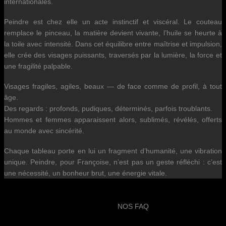
internationales.
Peindre est chez elle un acte instinctif et viscéral. Le couteau
remplace le pinceau, la matière devient vivante, l’huile se heurte à
la toile avec intensité. Dans cet équilibre entre maîtrise et impulsion,
elle crée des visages puissants, traversés par la lumière, la force et
une fragilité palpable.
Visages fragiles, agiles, beaux — de face comme de profil, à tout
âge.
Des regards : profonds, pudiques, déterminés, parfois troublants.
Hommes et femmes apparaissent alors, sublimés, révélés, offerts
au monde avec sincérité.
Chaque tableau porte en lui un fragment d’humanité, une vibration
unique. Peindre, pour Françoise, n’est pas un geste réfléchi : c’est
une nécessité, un bonheur brut, une énergie vitale.
NOS FAQ