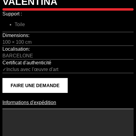
VALENTINA
Support :
Toile
Dimensions:
100 × 100 cm
Localisation:
BARCELONE
Certificat d'authenticité
✓Inclus avec l'œuvre d'art
FAIRE UNE DEMANDE
Informations d'expédition
Informations D'expédition
Les frais d’expédition varient en fonction du format de l’œuvre, du
pays de destination, et des tarifs en vigueur chez nos partenaires
logistiques. Ils sont susceptibles d’évoluer dans le temps en fonction