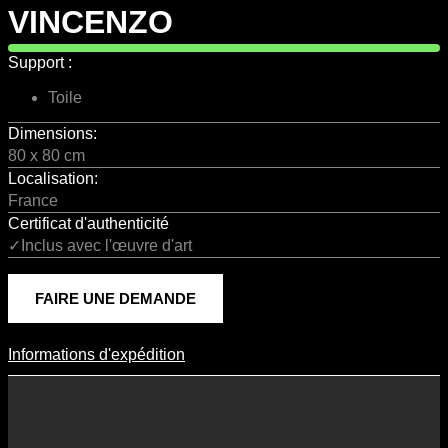
VINCENZO
Support :
Toile
Dimensions:
80 x 80 cm
Localisation:
France
Certificat d'authenticité
✓Inclus avec l'œuvre d'art
FAIRE UNE DEMANDE
Informations d'expédition
Informations D'expédition
Les frais d’expédition varient en fonction du format de l’œuvre, du
pays de destination, et des tarifs en vigueur chez nos partenaires