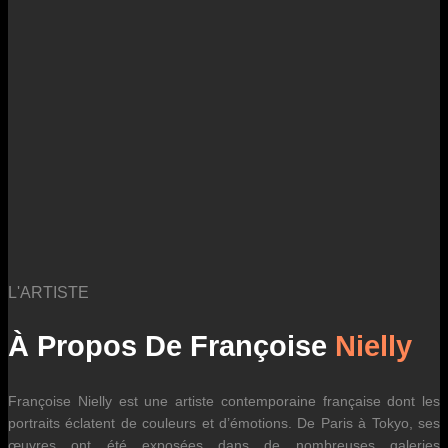
logistiques. Ils sont susceptibles d’évoluer dans le temps en fonction
des fluctuations tarifaires des transporteurs internationaux.
L'ARTISTE
À Propos De Françoise
Nielly
Françoise Nielly est une artiste contemporaine française dont les
portraits éclatent de couleurs et d’émotions. De Paris à Tokyo, ses
œuvres ont été exposées dans de nombreuses galeries