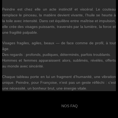
Peindre est chez elle un acte instinctif et viscéral. Le couteau
remplace le pinceau, la matière devient vivante, l’huile se heurte à
la toile avec intensité. Dans cet équilibre entre maîtrise et impulsion,
elle crée des visages puissants, traversés par la lumière, la force et
une fragilité palpable.
Visages fragiles, agiles, beaux — de face comme de profil, à tout
âge.
Des regards : profonds, pudiques, déterminés, parfois troublants.
Hommes et femmes apparaissent alors, sublimés, révélés, offerts
au monde avec sincérité.
Chaque tableau porte en lui un fragment d’humanité, une vibration
unique. Peindre, pour Françoise, n’est pas un geste réfléchi : c’est
une nécessité, un bonheur brut, une énergie vitale.
NOS FAQ