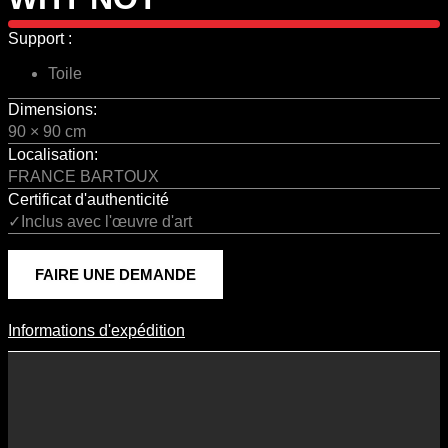
Support :
Toile
Dimensions:
90 × 90 cm
Localisation:
FRANCE BARTOUX
Certificat d'authenticité
✓Inclus avec l'œuvre d'art
FAIRE UNE DEMANDE
Informations d'expédition
Informations D'expédition
Les frais d’expédition varient en fonction du format de l’œuvre, du
pays de destination, et des tarifs en vigueur chez nos partenaires
logistiques. Ils sont susceptibles d’évoluer dans le temps en fonction