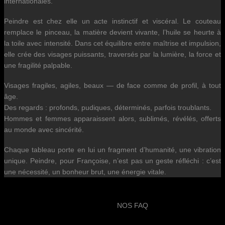
internationales.
Peindre est chez elle un acte instinctif et viscéral. Le couteau
remplace le pinceau, la matière devient vivante, l’huile se heurte à
la toile avec intensité. Dans cet équilibre entre maîtrise et impulsion,
elle crée des visages puissants, traversés par la lumière, la force et
une fragilité palpable.
Visages fragiles, agiles, beaux — de face comme de profil, à tout
âge.
Des regards : profonds, pudiques, déterminés, parfois troublants.
Hommes et femmes apparaissent alors, sublimés, révélés, offerts
au monde avec sincérité.
Chaque tableau porte en lui un fragment d’humanité, une vibration
unique. Peindre, pour Françoise, n’est pas un geste réfléchi : c’est
une nécessité, un bonheur brut, une énergie vitale.
NOS FAQ