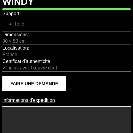
WINDY
Support :
Toile
Dimensions:
80 × 80 cm
Localisation:
France
Certificat d'authenticité
✓Inclus avec l'œuvre d'art
FAIRE UNE DEMANDE
Informations d'expédition
Informations D'expédition
Les frais d’expédition varient en fonction du format de l’œuvre, du
pays de destination, et des tarifs en vigueur chez nos partenaires
logistiques. Ils sont susceptibles d’évoluer dans le temps en fonction