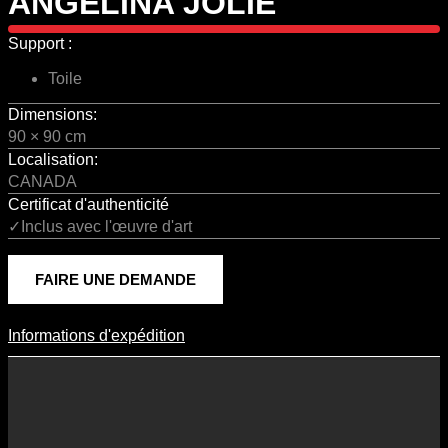
ANGELINA JOLIE
Support :
Toile
Dimensions:
90 × 90 cm
Localisation:
CANADA
Certificat d'authenticité
✓Inclus avec l'œuvre d'art
FAIRE UNE DEMANDE
Informations d'expédition
Informations D'expédition
Les frais d’expédition varient en fonction du format de l’œuvre, du
pays de destination, et des tarifs en vigueur chez nos partenaires
logistiques. Ils sont susceptibles d’évoluer dans le temps en fonction