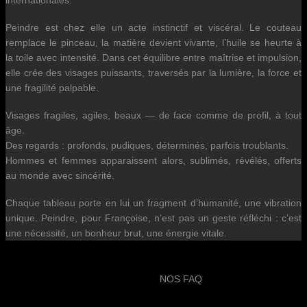
internationales.
Peindre est chez elle un acte instinctif et viscéral. Le couteau
remplace le pinceau, la matière devient vivante, l’huile se heurte à
la toile avec intensité. Dans cet équilibre entre maîtrise et impulsion,
elle crée des visages puissants, traversés par la lumière, la force et
une fragilité palpable.
Visages fragiles, agiles, beaux — de face comme de profil, à tout
âge.
Des regards : profonds, pudiques, déterminés, parfois troublants.
Hommes et femmes apparaissent alors, sublimés, révélés, offerts
au monde avec sincérité.
Chaque tableau porte en lui un fragment d’humanité, une vibration
unique. Peindre, pour Françoise, n’est pas un geste réfléchi : c’est
une nécessité, un bonheur brut, une énergie vitale.
NOS FAQ