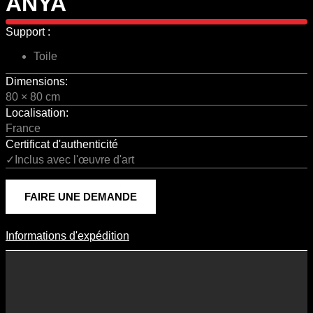
ANYA
Support :
Toile
Dimensions:
80 × 80 cm
Localisation:
France
Certificat d'authenticité
✓Inclus avec l'œuvre d'art
FAIRE UNE DEMANDE
Informations d'expédition
Informations D'expédition
Les frais d’expédition varient en fonction du format de l’œuvre, du
pays de destination, et des tarifs en vigueur chez nos partenaires
logistiques. Ils sont susceptibles d’évoluer dans le temps en fonction