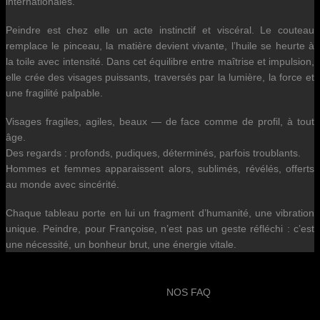
internationales.
Peindre est chez elle un acte instinctif et viscéral. Le couteau
remplace le pinceau, la matière devient vivante, l’huile se heurte à
la toile avec intensité. Dans cet équilibre entre maîtrise et impulsion,
elle crée des visages puissants, traversés par la lumière, la force et
une fragilité palpable.
Visages fragiles, agiles, beaux — de face comme de profil, à tout
âge.
Des regards : profonds, pudiques, déterminés, parfois troublants.
Hommes et femmes apparaissent alors, sublimés, révélés, offerts
au monde avec sincérité.
Chaque tableau porte en lui un fragment d’humanité, une vibration
unique. Peindre, pour Françoise, n’est pas un geste réfléchi : c’est
une nécessité, un bonheur brut, une énergie vitale.
NOS FAQ