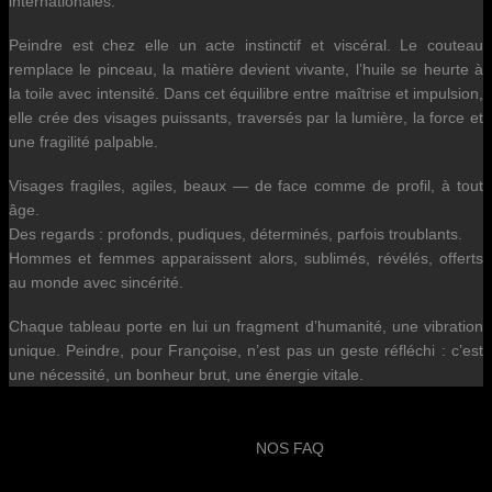
internationales.
Peindre est chez elle un acte instinctif et viscéral. Le couteau
remplace le pinceau, la matière devient vivante, l’huile se heurte à
la toile avec intensité. Dans cet équilibre entre maîtrise et impulsion,
elle crée des visages puissants, traversés par la lumière, la force et
une fragilité palpable.
Visages fragiles, agiles, beaux — de face comme de profil, à tout
âge.
Des regards : profonds, pudiques, déterminés, parfois troublants.
Hommes et femmes apparaissent alors, sublimés, révélés, offerts
au monde avec sincérité.
Chaque tableau porte en lui un fragment d’humanité, une vibration
unique. Peindre, pour Françoise, n’est pas un geste réfléchi : c’est
une nécessité, un bonheur brut, une énergie vitale.
NOS FAQ