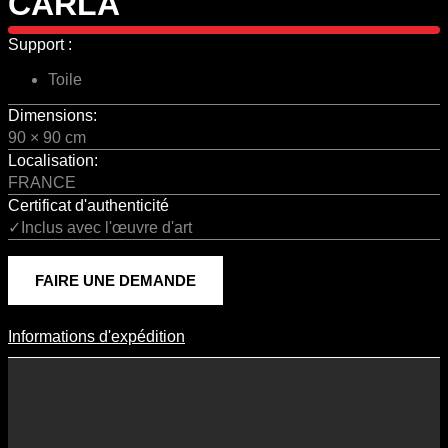
CARLA
Support :
Toile
Dimensions:
90 × 90 cm
Localisation:
FRANCE
Certificat d'authenticité
✓Inclus avec l'œuvre d'art
FAIRE UNE DEMANDE
Informations d'expédition
Informations D'expédition
Les frais d’expédition varient en fonction du format de l’œuvre, du
pays de destination, et des tarifs en vigueur chez nos partenaires
logistiques. Ils sont susceptibles d’évoluer dans le temps en fonction