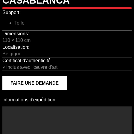
CASABLANCA
Support :
Toile
Dimensions:
110 × 110 cm
Localisation:
Belgique
Certificat d'authenticité
✓Inclus avec l'œuvre d'art
FAIRE UNE DEMANDE
Informations d'expédition
Informations D'expédition
Les frais d’expédition varient en fonction du format de l’œuvre, du
pays de destination, et des tarifs en vigueur chez nos partenaires
logistiques. Ils sont susceptibles d’évoluer dans le temps en fonction