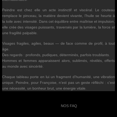
Peindre est chez elle un acte instinctif et viscéral. Le couteau
remplace le pinceau, la matière devient vivante, l’huile se heurte à
la toile avec intensité. Dans cet équilibre entre maîtrise et impulsion,
elle crée des visages puissants, traversés par la lumière, la force et
une fragilité palpable.
Visages fragiles, agiles, beaux — de face comme de profil, à tout
âge.
Des regards : profonds, pudiques, déterminés, parfois troublants.
Hommes et femmes apparaissent alors, sublimés, révélés, offerts
au monde avec sincérité.
Chaque tableau porte en lui un fragment d’humanité, une vibration
unique. Peindre, pour Françoise, n’est pas un geste réfléchi : c’est
une nécessité, un bonheur brut, une énergie vitale.
NOS FAQ