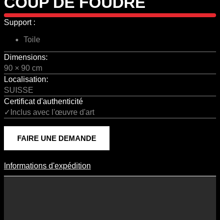
COUP DE FOUDRE
Support :
Toile
Dimensions:
90 × 90 cm
Localisation:
SUISSE
Certificat d'authenticité
✓Inclus avec l'œuvre d'art
FAIRE UNE DEMANDE
Informations d'expédition
Informations D'expédition
Les frais d’expédition varient en fonction du format de l’œuvre, du
pays de destination, et des tarifs en vigueur chez nos partenaires
logistiques. Ils sont susceptibles d’évoluer dans le temps en fonction