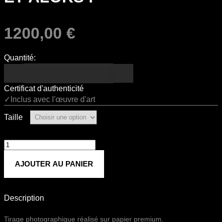
1200,00
€
Quantité:
Certificat d'authenticité
✓Inclus avec l'œuvre d'art
Taille
quantité
de
AJOUTER AU PANIER
ET
ALORS
!
Description
Tirage photographique réalisé sur papier premium.