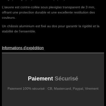
L’œuvre est contre-collée sous plexiglas transparent de 3 mm,
offrant une protection durable et une excellente restitution des
couleurs.
Un châssis aluminium est fixé au dos pour garantir la rigidité et la
stabilité de l’ensemble.
Informations d'expédition
Informations D'expédition
Les frais d’expédition varient en fonction du format de l’œuvre, du
pays de destination, et des tarifs en vigueur chez nos partenaires
logistiques. Ils sont susceptibles d’évoluer dans le temps en fonction
des fluctuations tarifaires des transporteurs internationaux.
Paiement
Sécurisé
Paiement 100% sécurisé : CB, Mastercard, Paypal, Virement