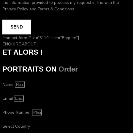
the information provided to process my request in line with the
Privacy Policy and Terms & Conditions
SEND
[contact-form-7 id="3119" title="Enquire"]
ENQUIRE ABOUT
ET ALORS !
PORTRAITS ON
Order
Name
Email
Phone Number
Select Country