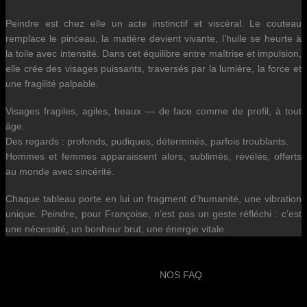
Peindre est chez elle un acte instinctif et viscéral. Le couteau
remplace le pinceau, la matière devient vivante, l’huile se heurte à
la toile avec intensité. Dans cet équilibre entre maîtrise et impulsion,
elle crée des visages puissants, traversés par la lumière, la force et
une fragilité palpable.
Visages fragiles, agiles, beaux — de face comme de profil, à tout
âge.
Des regards : profonds, pudiques, déterminés, parfois troublants.
Hommes et femmes apparaissent alors, sublimés, révélés, offerts
au monde avec sincérité.
Chaque tableau porte en lui un fragment d’humanité, une vibration
unique. Peindre, pour Françoise, n’est pas un geste réfléchi : c’est
une nécessité, un bonheur brut, une énergie vitale.
NOS FAQ