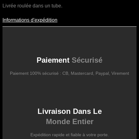
Livrée roulée dans un tube.
Informations d'expédition
Informations D'expédition
Les frais d’expédition varient en fonction du format de l’œuvre, du
pays de destination, et des tarifs en vigueur chez nos partenaires
logistiques. Ils sont susceptibles d’évoluer dans le temps en fonction
des fluctuations tarifaires des transporteurs internationaux.
Paiement
Sécurisé
Paiement 100% sécurisé : CB, Mastercard, Paypal, Virement
Livraison Dans Le
Monde Entier
Expédition rapide et fiable à votre porte.