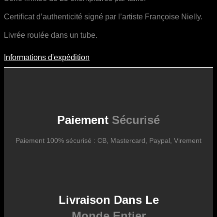
Certificat d’authenticité signé par l’artiste Françoise Nielly.
Livrée roulée dans un tube.
Informations d'expédition
Informations D'expédition
Les frais d’expédition varient en fonction du format de l’œuvre, du
pays de destination, et des tarifs en vigueur chez nos partenaires
logistiques. Ils sont susceptibles d’évoluer dans le temps en fonction
des fluctuations tarifaires des transporteurs internationaux.
Paiement
Sécurisé
Paiement 100% sécurisé : CB, Mastercard, Paypal, Virement
Livraison Dans Le
Monde Entier