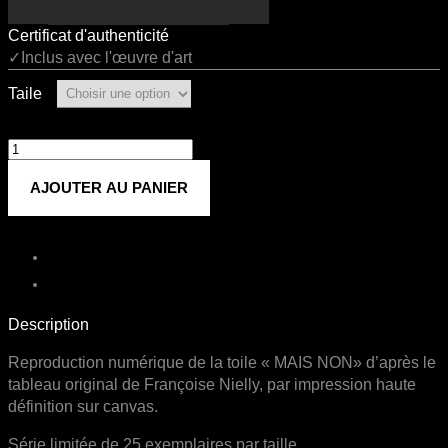
Certificat d'authenticité
✓Inclus avec l'œuvre d'art
Taile
quantité
de
AJOUTER AU PANIER
MAIS
NON
Description
Reproduction numérique de la toile « MAIS NON» d’après le
tableau original de Françoise Nielly, par impression haute
définition sur canvas.
Série limitée de 25 exemplaires par taille.