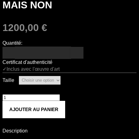
MAIS NON
1200,00
€
Quantité:
Certificat d'authenticité
✓Inclus avec l'œuvre d'art
Taille
quantité
de
AJOUTER AU PANIER
MAIS
NON
Description