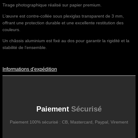
Tirage photographique réalisé sur papier premium.
L’œuvre est contre-collée sous plexiglas transparent de 3 mm,
offrant une protection durable et une excellente restitution des
couleurs.
Un châssis aluminium est fixé au dos pour garantir la rigidité et la
stabilité de l’ensemble.
Informations d'expédition
Informations D'expédition
Les frais d’expédition varient en fonction du format de l’œuvre, du
pays de destination, et des tarifs en vigueur chez nos partenaires
logistiques. Ils sont susceptibles d’évoluer dans le temps en fonction
des fluctuations tarifaires des transporteurs internationaux.
Paiement
Sécurisé
Paiement 100% sécurisé : CB, Mastercard, Paypal, Virement