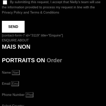
By submitting this request, I accept that Nielly’s team will use
the information provided to process my request in line with the
Privacy Policy and Terms & Conditions
SEND
[contact-form-7 id="3119" title="Enquire"]
ENQUIRE ABOUT
MAIS NON
PORTRAITS ON
Order
Name
Email
Phone Number
Select Country