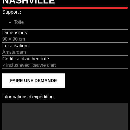
NASHVILLE
Support :
Toile
Dimensions:
90 × 90 cm
Localisation:
Amsterdam
Certificat d'authenticité
✓Inclus avec l'œuvre d'art
FAIRE UNE DEMANDE
Informations d'expédition
Informations D'expédition
Les frais d’expédition varient en fonction du format de l’œuvre, du
pays de destination, et des tarifs en vigueur chez nos partenaires
logistiques. Ils sont susceptibles d’évoluer dans le temps en fonction