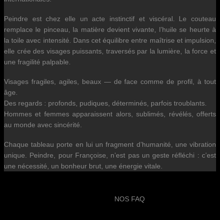
Peindre est chez elle un acte instinctif et viscéral. Le couteau
remplace le pinceau, la matière devient vivante, l’huile se heurte à
la toile avec intensité. Dans cet équilibre entre maîtrise et impulsion,
elle crée des visages puissants, traversés par la lumière, la force et
une fragilité palpable.
Visages fragiles, agiles, beaux — de face comme de profil, à tout
âge.
Des regards : profonds, pudiques, déterminés, parfois troublants.
Hommes et femmes apparaissent alors, sublimés, révélés, offerts
au monde avec sincérité.
Chaque tableau porte en lui un fragment d’humanité, une vibration
unique. Peindre, pour Françoise, n’est pas un geste réfléchi : c’est
une nécessité, un bonheur brut, une énergie vitale.
NOS FAQ