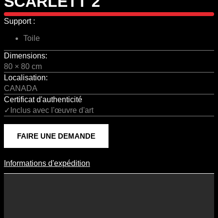
SCARLETT 2
Support :
Toile
Dimensions:
80 × 80 cm
Localisation:
CANADA
Certificat d'authenticité
✓Inclus avec l'œuvre d'art
FAIRE UNE DEMANDE
Informations d'expédition
Informations D'expédition
Les frais d’expédition varient en fonction du format de l’œuvre, du
pays de destination, et des tarifs en vigueur chez nos partenaires
logistiques. Ils sont susceptibles d’évoluer dans le temps en fonction