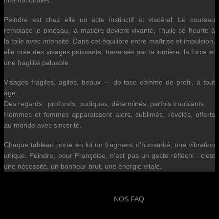
internationales.
Peindre est chez elle un acte instinctif et viscéral. Le couteau
remplace le pinceau, la matière devient vivante, l’huile se heurte à
la toile avec intensité. Dans cet équilibre entre maîtrise et impulsion,
elle crée des visages puissants, traversés par la lumière, la force et
une fragilité palpable.
Visages fragiles, agiles, beaux — de face comme de profil, à tout
âge.
Des regards : profonds, pudiques, déterminés, parfois troublants.
Hommes et femmes apparaissent alors, sublimés, révélés, offerts
au monde avec sincérité.
Chaque tableau porte en lui un fragment d’humanité, une vibration
unique. Peindre, pour Françoise, n’est pas un geste réfléchi : c’est
une nécessité, un bonheur brut, une énergie vitale.
NOS FAQ